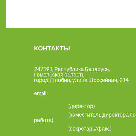
КОНТАКТЫ
247191, Республика Беларусь,
Гомельская область,
город Жлобин, улица Шоссейная, 214
email:
sh6@zhlobinedu.by
80233450522
(директор)
80233450523
(заместитель директора по
работе)
80233450524
(секретарь/факс)