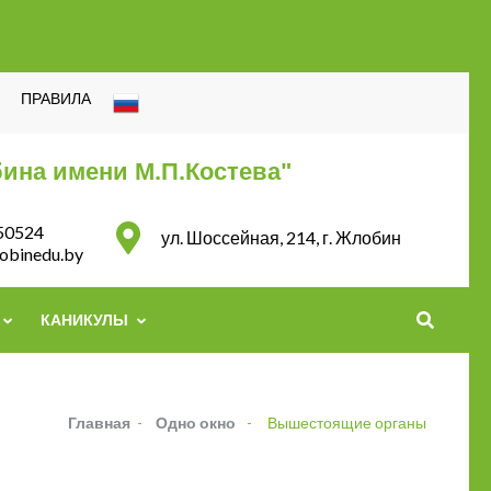
ПРАВИЛА
ина имени М.П.Костева"
50524
ул. Шоссейная, 214, г. Жлобин
obinedu.by
КАНИКУЛЫ
Главная
-
Одно окно
-
Вышестоящие органы