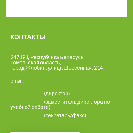
КОНТАКТЫ
247191, Республика Беларусь,
Гомельская область,
город Жлобин, улица Шоссейная, 214
email:
sh6@zhlobinedu.by
80233450522
(директор)
80233450523
(заместитель директора по
учебной работе)
80233450524
(секретарь/факс)
80233450525
(вахта)