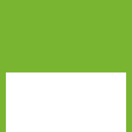
Согласие на обработку персональных
данных
Положение о защите персональных данных
О защите персональных данных
Сайт зарегистрирован на государственной
платформе «Витрина цифровых проектов
Республики Беларусь»
Свидетельство о государственной
регистрации информационного ресурса от