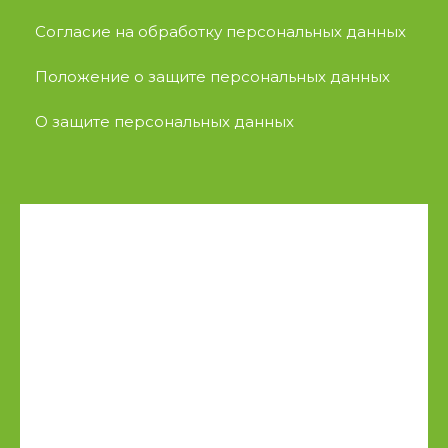
Согласие на обработку персональных данных
Положение о защите персональных данных
О защите персональных данных
Сайт зарегистрирован на
государственной платформе «Витрина
цифровых проектов Республики
Беларусь»
Свидетельство о государственной
регистрации информационного ресурса
от 14.07.2025
регистрационный номер 5142543442